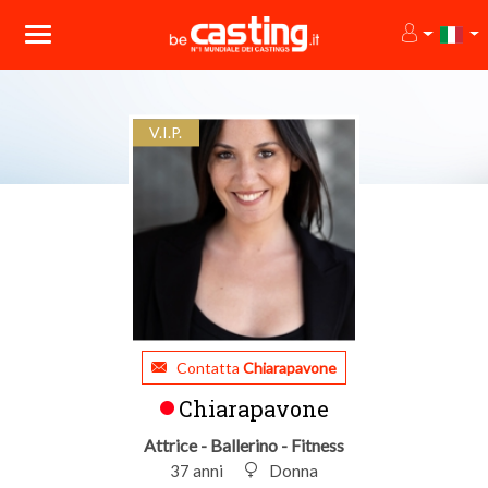
V.I.P.
Contatta
Chiarapavone
Chiarapavone
Attrice - Ballerino - Fitness
37 anni
Donna