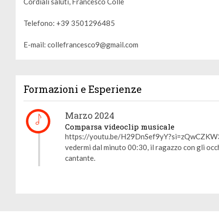
Cordiali saluti, Francesco Colle
Telefono: +39 3501296485
E-mail: collefrancesco9@gmail.com
Formazioni e Esperienze
Gestione dei cookie
Marzo 2024
Utilizziamo i cookie per rendere il sito più facile da usare e per
Comparsa videoclip musicale
migliorare le prestazioni e la sicurezza del sito web.
https://youtu.be/H29DnSef9yY?si=zQwCZK
vedermi dal minuto 00:30, il ragazzo con gli occhi
A cosa servono questi cookie:
cantante.
Cookie obbligatori
Misurazione del pubblico
Agenzie pubblicitarie