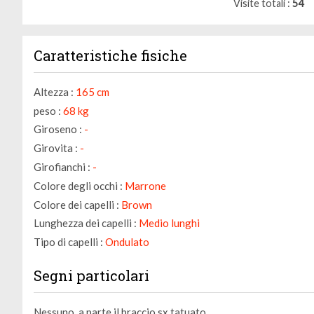
Visite totali
54
Caratteristiche fisiche
Altezza :
165 cm
peso :
68 kg
Giroseno :
-
Girovita :
-
Girofianchi :
-
Colore degli occhi :
Marrone
Colore dei capelli :
Brown
Lunghezza dei capelli :
Medio lunghi
Tipo di capelli :
Ondulato
Segni particolari
Nessuno, a parte il braccio sx tatuato