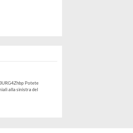
W3URG4Zhbp Potete
ali alla sinistra del