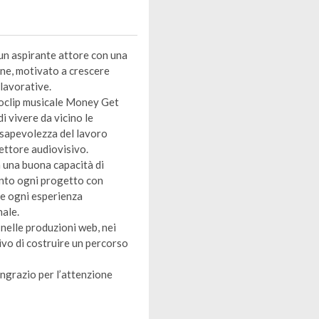
un aspirante attore con una
one, motivato a crescere
lavorative.
eoclip musicale Money Get
 vivere da vicino le
nsapevolezza del lavoro
settore audiovisivo.
n una buona capacità di
onto ogni progetto con
he ogni esperienza
nale.
 nelle produzioni web, nei
tivo di costruire un percorso
ingrazio per l’attenzione