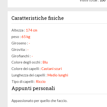
Visite totali
100
Caratteristiche fisiche
Altezza :
174 cm
peso :
65 kg
Giroseno :
-
Girovita :
-
Girofianchi :
-
Colore degli occhi :
Blu
Colore dei capelli :
Castani scuri
Lunghezza dei capelli :
Medio lunghi
Tipo di capelli :
Riccio
Appunti personali
Appassionato per quello che faccio.