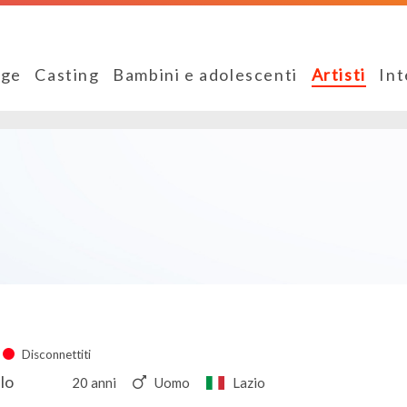
ge
Casting
Bambini e adolescenti
Artisti
Int
Disconnettiti
lo
20 anni
Uomo
Lazio