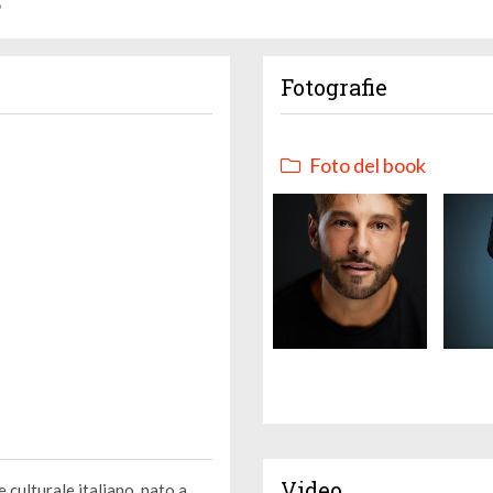
5
Fotografie
Foto del book
Video
 culturale italiano, nato a