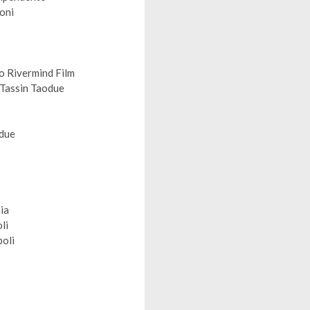
ioni
no Rivermind Film
 Tassin Taodue
odue
ia
li
poli