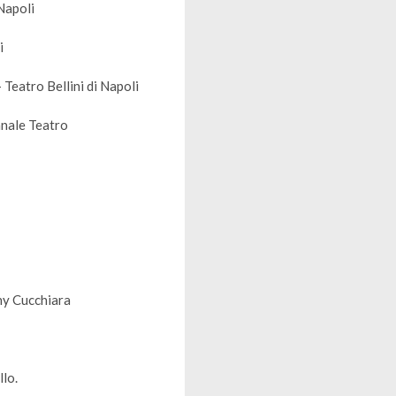
Napoli
i
Teatro Bellini di Napoli
nale Teatro
ony Cucchiara
llo.