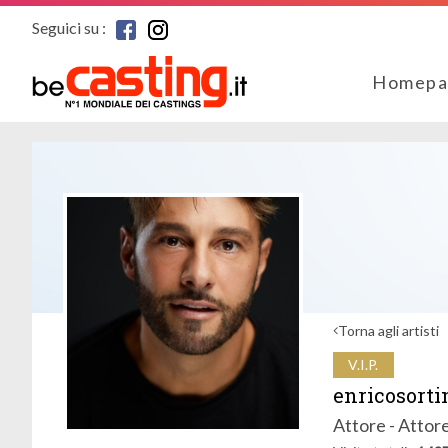
Seguici su :
Homepa
Torna agli artisti
V.I.P.
enricosorti
Attore - Attore