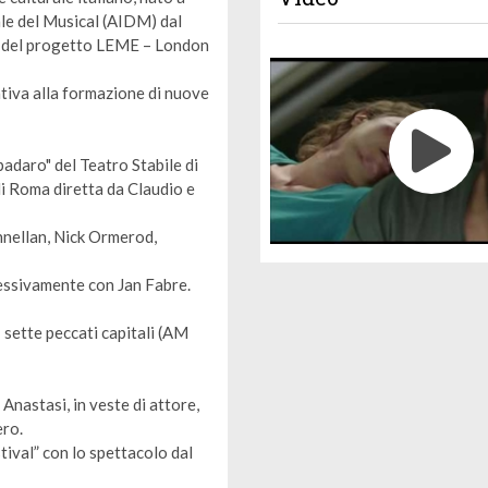
ale del Musical (AIDM) dal
025 del progetto LEME – London
ativa alla formazione di nuove
adaro" del Teatro Stabile di
di Roma diretta da Claudio e
nnellan, Nick Ormerod,
essivamente con Jan Fabre.
 sette peccati capitali (AM
nastasi, in veste di attore,
ero.
tival” con lo spettacolo dal