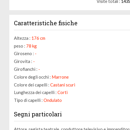
Visite totali
143
Caratteristiche fisiche
Altezza :
176 cm
peso :
78 kg
Giroseno :
-
Girovita :
-
Girofianchi :
-
Colore degli occhi :
Marrone
Colore dei capelli :
Castani scuri
Lunghezza dei capelli :
Corti
Tipo di capelli :
Ondulato
Segni particolari
Attore, regista teatrale, conduttore televisivo e imprenditore