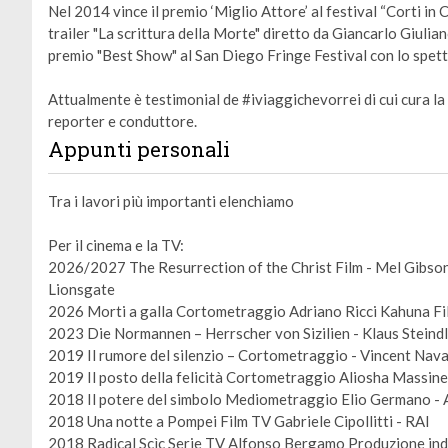
Nel 2014 vince il premio ‘Miglio Attore’ al festival “Corti in 
trailer "La scrittura della Morte" diretto da Giancarlo Giulian
premio "Best Show" al San Diego Fringe Festival con lo spet
Attualmente è testimonial de #iviaggichevorrei di cui cura l
reporter e conduttore.
Appunti personali
Tra i lavori più importanti elenchiamo
Per il cinema e la TV:
2026/2027 The Resurrection of the Christ Film - Mel Gibson
Lionsgate
2026 Morti a galla Cortometraggio Adriano Ricci Kahuna Fi
2023 Die Normannen – Herrscher von Sizilien - Klaus Stein
2019 Il rumore del silenzio – Cortometraggio - Vincent Nav
2019 Il posto della felicità Cortometraggio Aliosha Massin
2018 Il potere del simbolo Mediometraggio Elio Germano - 
2018 Una notte a Pompei Film TV Gabriele Cipollitti - RAI
2018 Radical Scìc Serie TV Alfonso Bergamo Produzione in