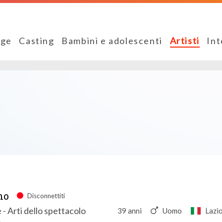
ge
Casting
Bambini e adolescenti
Artisti
Int
no
Disconnettiti
 - Arti dello spettacolo
39 anni
Uomo
Lazi