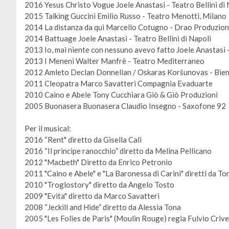
2016 Yesus Christo Vogue Joele Anastasi - Teatro Bellini di 
2015 Talking Guccini Emilio Russo - Teatro Menotti, Milano
2014 La distanza da qui Marcello Cotugno - Drao Produzion
2014 Battuage Joele Anastasi - Teatro Bellini di Napoli
2013 Io, mai niente con nessuno avevo fatto Joele Anastasi - 
2013 I Meneni Walter Manfrè - Teatro Mediterraneo
2012 Amleto Declan Donnellan / Oskaras Koršunovas - Bien
2011 Cleopatra Marco Savatteri Compagnia Evaduarte
2010 Caino e Abele Tony Cucchiara Giò & Giò Produzioni
2005 Buonasera Buonasera Claudio Insegno - Saxofone 92
Per il musical:
2016 “Rent" diretto da Gisella Calì
2016 “Il principe ranocchio” diretto da Melina Pellicano
2012 "Macbeth" Diretto da Enrico Petronio
2011 "Caino e Abele" e "La Baronessa di Carini" diretti da T
2010 "Troglostory" diretto da Angelo Tosto
2009 "Evita" diretto da Marco Savatteri
2008 “Jeckill and Hide” diretto da Alessia Tona
2005 "Les Folies de Paris" (Moulin Rouge) regia Fulvio Crive