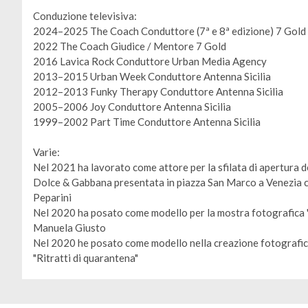
Conduzione televisiva:
2024–2025 The Coach Conduttore (7ª e 8ª edizione) 7 Gold
2022 The Coach Giudice / Mentore 7 Gold
2016 Lavica Rock Conduttore Urban Media Agency
2013–2015 Urban Week Conduttore Antenna Sicilia
2012–2013 Funky Therapy Conduttore Antenna Sicilia
2005–2006 Joy Conduttore Antenna Sicilia
1999–2002 Part Time Conduttore Antenna Sicilia
Varie:
Gestione dei cookie
Nel 2021 ha lavorato come attore per la sfilata di apertura d
Utilizziamo i cookie per rendere il sito più facile da usare e per
Dolce & Gabbana presentata in piazza San Marco a Venezia co
migliorare le prestazioni e la sicurezza del sito web.
Peparini
Nel 2020 ha posato come modello per la mostra fotografica "
A cosa servono questi cookie:
Manuela Giusto
Nel 2020 he posato come modello nella creazione fotografica
Cookie obbligatori
"Ritratti di quarantena"
Misurazione del pubblico
Agenzie pubblicitarie