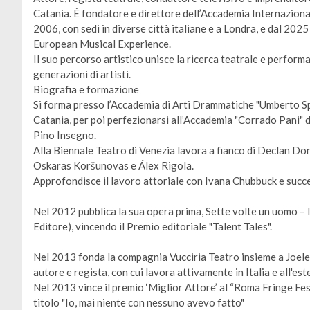
Catania. È fondatore e direttore dell’Accademia Internazion
2006, con sedi in diverse città italiane e a Londra, e dal 2
European Musical Experience.
Il suo percorso artistico unisce la ricerca teatrale e perform
generazioni di artisti.
Biografia e formazione
Si forma presso l’Accademia di Arti Drammatiche "Umberto Sp
Catania, per poi perfezionarsi all’Accademia "Corrado Pani" 
Pino Insegno.
Alla Biennale Teatro di Venezia lavora a fianco di Declan Do
Oskaras Koršunovas e Álex Rigola.
Approfondisce il lavoro attoriale con Ivana Chubbuck e succ
Nel 2012 pubblica la sua opera prima, Sette volte un uomo – I
Editore), vincendo il Premio editoriale "Talent Tales".
Nel 2013 fonda la compagnia Vucciria Teatro insieme a Joele A
autore e regista, con cui lavora attivamente in Italia e all'est
Nel 2013 vince il premio ‘Miglior Attore’ al “Roma Fringe Fes
titolo "Io, mai niente con nessuno avevo fatto"