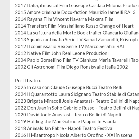
2017 Italia, il musical Film Giuseppe Cardaci Milonia Produz
2015 Amore criminale Docu-fiction Maurizio Iannelli RAI 3
2014 Rayana Film Vincent Navarra Makara Film
2014 Transfert Film Massimiliano Russo Change of Heart
2014 La scrittura della Morte Book trailer Giancarlo Giulia
2013 Squadra antimafia Serie TV Samad Zamandili, Kristoph
2012 Il commissario Rex Serie TV Marco Serafini RAI
2012 Native Film John Real Leone Produzioni
2004 Paolo Borsellino Film TV Gianluca Maria Tavarelli Ta
2002 Gli Astronomi Film Diego Ronsisvalle Italia 2002
Per il teatro:
2025 In casa con Claude Giuseppe Bucci Teatro Belli
2024 Il Quarantotto Laura Sicignano Teatro Stabile di Catan
2023 Brigata Miracoli Joele Anastasi - Teatro Bellini di Napo
2022 Don Juan in Soho Gabriele Russo - Teatro Bellini di Na
2020 David Joele Anastasi - Teatro Bellini di Napoli
2019 Holding the Man Gabriele Paupini In Fabula
2018 Animals Jan Fabre - Napoli Teatro Festival
2016 Il Misantropo Nicola Alberto Orofino - XXI in scena