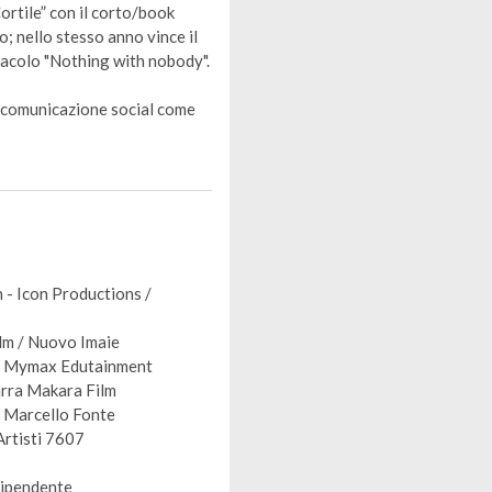
Cortile” con il corto/book
o; nello stesso anno vince il
tacolo "Nothing with nobody".
a comunicazione social come
 - Icon Productions /
lm / Nuovo Imaie
dl Mymax Edutainment
arra Makara Film
e Marcello Fonte
Artisti 7607
dipendente