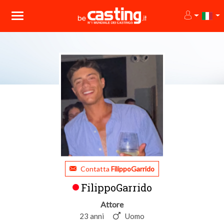
Contatta
FilippoGarrido
FilippoGarrido
Attore
23 anni
Uomo