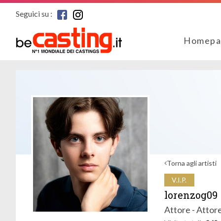
Seguici su :
Homepa
Torna agli artisti
V.I.P.
lorenzog09
Attore - Attor