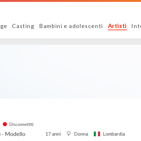
ge
Casting
Bambini e adolescenti
Artisti
Int
Disconnettiti
e - Modello
17 anni
Donna
Lombardia