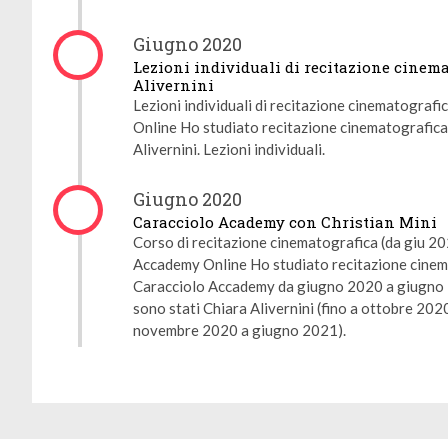
Giugno 2020
Lezioni individuali di recitazione cinem
Alivernini
Lezioni individuali di recitazione cinematografi
Online Ho studiato recitazione cinematografica
Alivernini. Lezioni individuali.
Giugno 2020
Gestione dei cookie
Caracciolo Academy con Christian Mini
Corso di recitazione cinematografica (da giu 2
Utilizziamo i cookie per rendere il sito più facile da usare e per
Accademy Online Ho studiato recitazione cinema
migliorare le prestazioni e la sicurezza del sito web.
Caracciolo Accademy da giugno 2020 a giugno 2
sono stati Chiara Alivernini (fino a ottobre 2020
A cosa servono questi cookie:
novembre 2020 a giugno 2021).
Cookie obbligatori
Misurazione del pubblico
Agenzie pubblicitarie