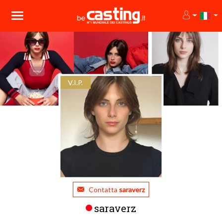
V.I.P.
Contatta
saraverz
saraverz