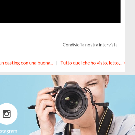
Condividi la nostra intervista :
un casting con una buona...
Tutto quel che ho visto, letto,...
nstagram