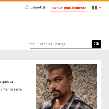
Connettiti
Iscriviti
gratuitamente
Ok
n questa
portante serie.