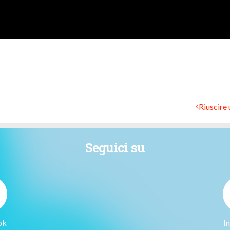
Riuscire 
Seguici su
ok
I