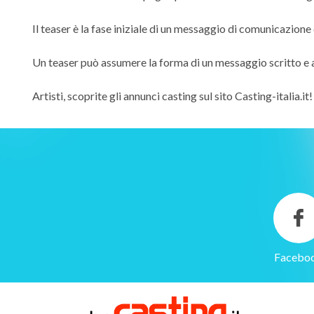
Il teaser è la fase iniziale di un messaggio di comunicazione 
Un teaser può assumere la forma di un messaggio scritto e an
Artisti, scoprite gli annunci casting sul sito Casting-italia.it!
Gestione dei cookie
Facebo
Utilizziamo i cookie per rendere il sito più facile da usare e per
migliorare le prestazioni e la sicurezza del sito web.
A cosa servono questi cookie: