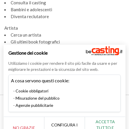
Consulta il casting
Bambini e adolescenti
Diventa reclutatore
Artista
Cerca un artista
Gli ultimi book fotografici
Ce l'hanno fatta
Gestione dei cookie
Area artista
Utilizziamo i cookie per rendere il sito più facile da usare e per
Intervistes
migliorare le prestazioni e la sicurezza del sito web.
Intervistes
A cosa servono questi cookie:
Glossario
Cookie obbligatori
Misurazione del pubblico
Note legali
Agenzie pubblicitarie
Condizioni e termini generali di utilizzo
Rss syndication
ACCETTA
Contattaci
CONFIGURA I
NO GRAZIE
TUTTO E