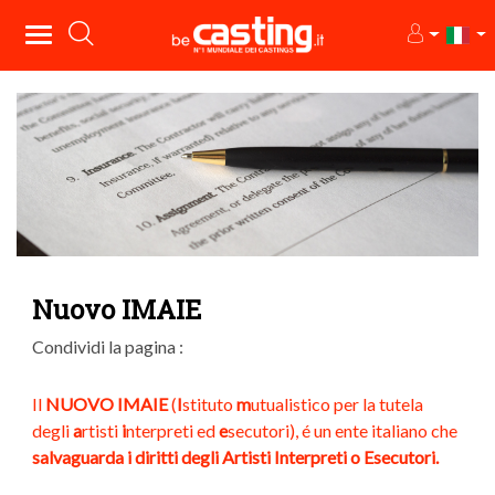
Nuovo IMAIE
Condividi la pagina :
Il
NUOVO IMAIE
(
I
stituto
m
utualistico per la tutela
degli
a
rtisti
i
nterpreti ed
e
secutori), é un ente italiano che
salvaguarda i diritti degli Artisti Interpreti o Esecutori.