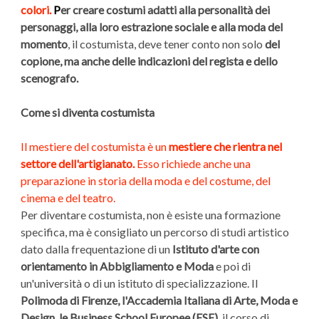
colori.
P
er
creare costumi adatti alla personalità dei
personaggi, alla loro estrazione sociale e alla moda del
momento
, il costumista, deve tener conto non solo
del
copione, ma anche delle indicazioni del regista e dello
scenografo.
Come si diventa costumista
Il mestiere del costumista è un
mestiere che rientra nel
settore dell'artigianato.
Esso richiede anche una
preparazione in storia della moda e del costume, del
cinema e del teatro.
Per diventare costumista, non è esiste una formazione
specifica, ma è consigliato un percorso di studi artistico
dato dalla frequentazione di un
Istituto d'arte con
orientamento in Abbigliamento e Moda
e poi di
un'università o di un istituto di specializzazione. Il
Polimoda di Firenze, l'Accademia Italiana di Arte, Moda e
Design, le Business School Europee (ESE)
, il corso di