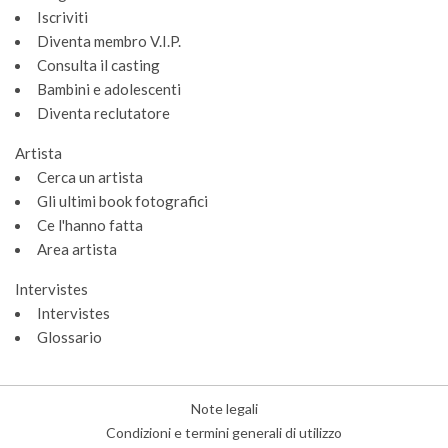
Iscriviti
Diventa membro V.I.P.
Consulta il casting
Bambini e adolescenti
Diventa reclutatore
Artista
Cerca un artista
Gli ultimi book fotografici
Ce l'hanno fatta
Gestione dei cookie
Area artista
Utilizziamo i cookie per rendere il sito più facile da usare e per
Intervistes
migliorare le prestazioni e la sicurezza del sito web.
Intervistes
A cosa servono questi cookie:
Glossario
Cookie obbligatori
Misurazione del pubblico
Note legali
Agenzie pubblicitarie
Condizioni e termini generali di utilizzo