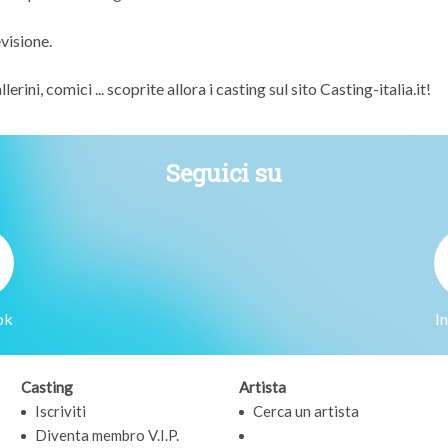
evisione.
rini, comici ... scoprite allora i casting sul sito Casting-italia.it!
Seguici su
ok
I
Casting
Artista
Iscriviti
Cerca un artista
Diventa membro V.I.P.