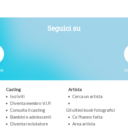
Seguici su
ok
I
Casting
Artista
Iscriviti
Cerca un artista
Diventa membro V.I.P.
Consulta il casting
Gli ultimi book fotografici
Bambini e adolescenti
Ce l'hanno fatta
Diventa reclutatore
Area artista