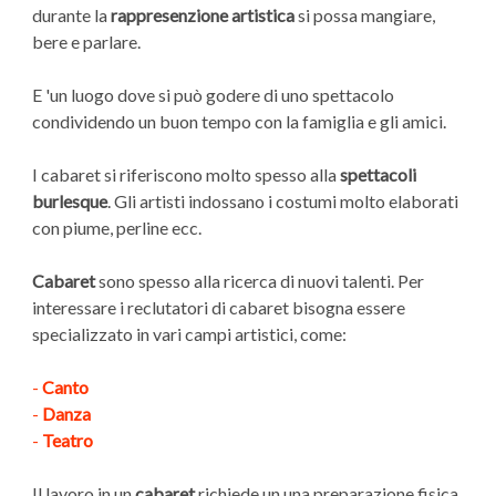
durante la
rappresenzione artistica
si possa mangiare,
bere e parlare.
E 'un luogo dove si può godere di uno spettacolo
condividendo un buon tempo con la famiglia e gli amici.
I cabaret si riferiscono molto spesso alla
spettacoli
burlesque
. Gli artisti indossano i costumi molto elaborati
con piume, perline ecc.
Cabaret
sono spesso alla ricerca di nuovi talenti. Per
interessare i reclutatori di cabaret bisogna essere
specializzato in vari campi artistici, come:
-
Canto
-
Danza
-
Teatro
Il lavoro in un
cabaret
richiede un una preparazione fisica,