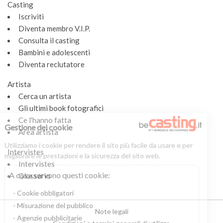
Casting
Iscriviti
Diventa membro V.I.P.
Consulta il casting
Bambini e adolescenti
Diventa reclutatore
Artista
Cerca un artista
Gli ultimi book fotografici
Ce l'hanno fatta
Gestione dei cookie
Area artista
Utilizziamo i cookie per rendere il sito più facile da usare e per
Intervistes
migliorare le prestazioni e la sicurezza del sito web.
Intervistes
A cosa servono questi cookie:
Glossario
Cookie obbligatori
Misurazione del pubblico
Note legali
Agenzie pubblicitarie