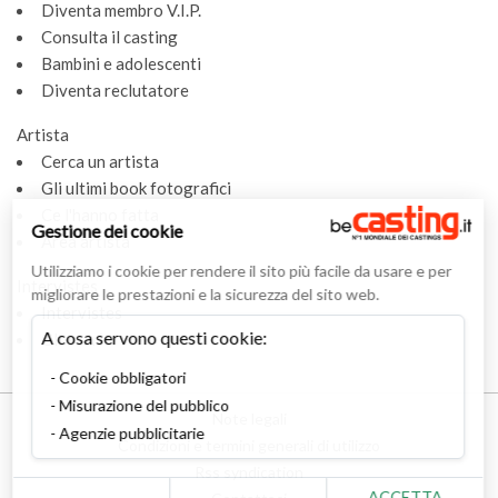
Diventa membro V.I.P.
Consulta il casting
Bambini e adolescenti
Diventa reclutatore
Artista
Cerca un artista
Gli ultimi book fotografici
Ce l'hanno fatta
Gestione dei cookie
Area artista
Utilizziamo i cookie per rendere il sito più facile da usare e per
Intervistes
migliorare le prestazioni e la sicurezza del sito web.
Intervistes
A cosa servono questi cookie:
Glossario
Cookie obbligatori
Misurazione del pubblico
Note legali
Agenzie pubblicitarie
Condizioni e termini generali di utilizzo
Rss syndication
ACCETTA