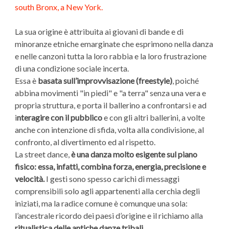
south Bronx, a New York.
La sua origine è attribuita ai giovani di bande e di
minoranze etniche emarginate che esprimono nella danza
e nelle canzoni tutta la loro rabbia e la loro frustrazione
di una condizione sociale incerta.
Essa è
basata
sull’improvvisazione (freestyle)
, poiché
abbina movimenti "in piedi" e "a terra" senza una vera e
propria struttura, e porta il ballerino a confrontarsi e ad
i
nteragire con il pubblico
e con gli altri ballerini, a volte
anche con intenzione di sfida, volta alla condivisione, al
confronto, al divertimento ed al rispetto.
La street dance,
è una danza molto esigente sul piano
fisico: essa, infatti, combina forza, energia, precisione e
velocità.
I gesti sono spesso carichi di messaggi
comprensibili solo agli appartenenti alla cerchia degli
iniziati, ma la radice comune è comunque una sola:
l’ancestrale ricordo dei paesi d’origine e il richiamo alla
ritualistica delle antiche danze tribali.