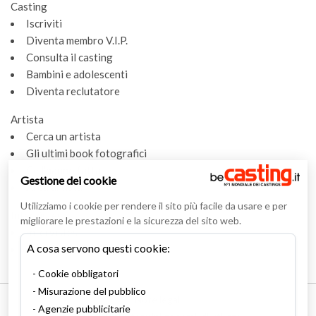
Casting
Iscriviti
Diventa membro V.I.P.
Consulta il casting
Bambini e adolescenti
Diventa reclutatore
Artista
Cerca un artista
Gli ultimi book fotografici
Ce l'hanno fatta
Gestione dei cookie
Area artista
Utilizziamo i cookie per rendere il sito più facile da usare e per
Intervistes
migliorare le prestazioni e la sicurezza del sito web.
Intervistes
A cosa servono questi cookie:
Glossario
Cookie obbligatori
Misurazione del pubblico
Note legali
Agenzie pubblicitarie