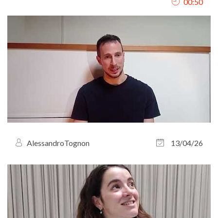
00:50
AlessandroTognon
13/04/26